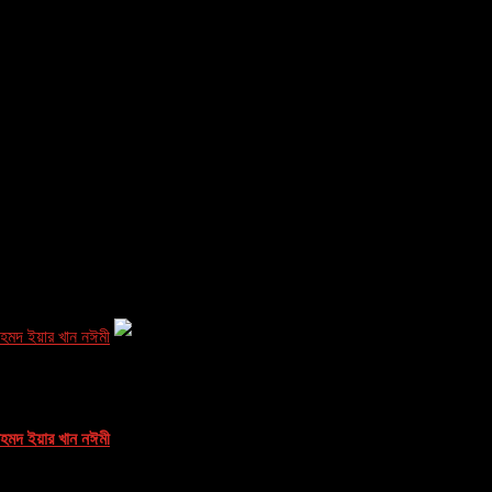
 মর্যাদা,লেখকঃ মুফতি আহমদ ইয়ার খান নঈমী
 মর্যাদা,লেখকঃ মুফতি আহমদ ইয়ার খান নঈমী