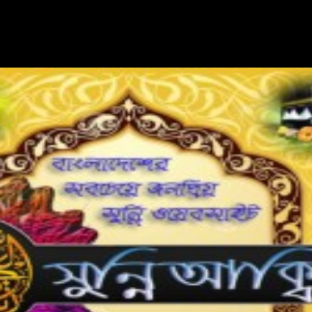
★بِسْمِ اللَّهِ الرَّحْمَنِ الرَّحِيم★لآ اِلَهَ اِلّا اللّهُ مُحَمَّدٌ رَسُوُل اللّهِ★اللَّهُمَّ صَلِّ عَلَى مُحَمَّدٍ وَعَلَى آلِ مُحَمَّدٍ★ মিলাদ-কিয়াম...