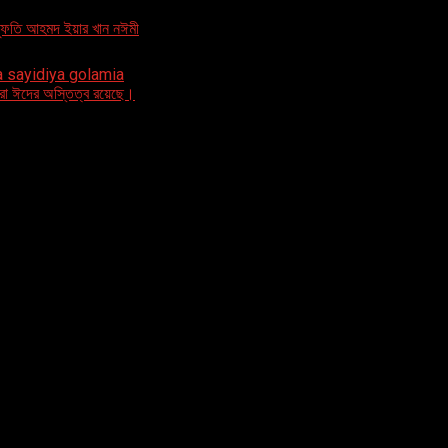
 প্রিয় নবী ﷺ এর মর্যাদা,লেখকঃ মুফতি আহমদ ইয়ার খান নঈমী
miya sayidiya golamia
রো ঈদের অস্তিত্ব রয়েছে।