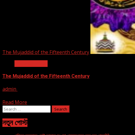
The Mujaddid of the Fifteenth Century
Uncategorized
The Mujaddid of the Fifteenth Century
admin
March 1, 2016
[ad_1] The Mujaddid of the Fifteenth Century Mohammad F
Read More
Search
for:
নতুন পোস্ট