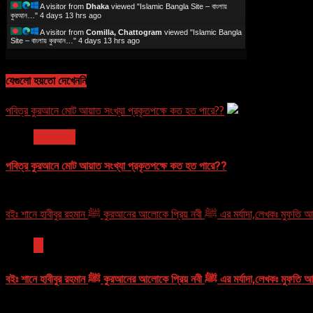
A visitor from
Dhaka
viewed "
Islamic Bangla Site – বাংলায়
কুরআন…
"
4 days 13 hrs ago
A visitor from
Comilla, Chattogram
viewed "
Islamic Bangla
Site – বাংলায় কুরআন…
"
4 days 13 hrs ago
Get Script
Real Time
Tracking ON
যেগুলো হয়তো দেখেননি
পবিত্র কুরআনে মোট আয়াত সংখ্যা প্রকৃতপক্ষে কত হত পারে??
আল কুরআন
পবিত্র কুরআনে মোট আয়াত সংখ্যা প্রকৃতপক্ষে কত হত পারে??
November 11, 2024
বইঃ শানে হাবীবুর রহমান ﷺ কুরআনের আলোকে প্রিয় নবী ﷺ এর
বই
বইঃ শানে হাবীবুর রহমান ﷺ কুরআনের আলোকে প্রিয় নবী ﷺ এর