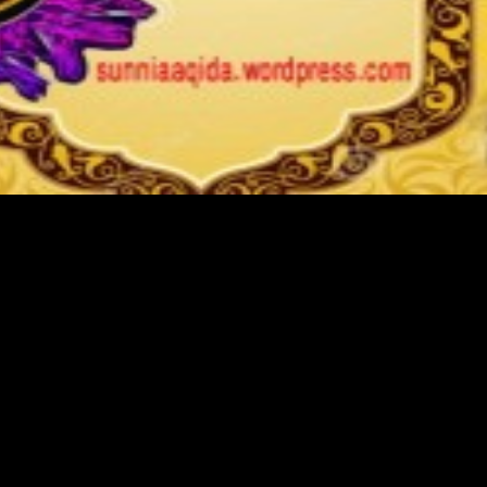
eroz Khan* Mujaddid means reformer, reviver and protecto