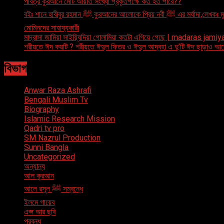
পবিত্র কুরআনে মোট আয়াত সংখ্যা প্রকৃতপক্ষে কত হত পারে??
বইঃ শানে হাবীবুর রহমান ﷺ কুরআনের আলোকে
মোমিনদের সাহায্যকারী
মাদ্রাসা জামিয়া সাইয়্যিদিয়া গোলামিয়া কতটা এগিয়ে গেছে | madaras ja
শরীয়তে ঈদ কয়টি ? শরীয়তে ঈদুল ফিতর ও ঈদুল আদ্বহা এ দু’টি ঈদ ছাড়াও আ
বিভাগ
Anwar Raza Ashrafi
Bengali Muslim Tv
Biography
Islamic Research Mission
Qadri tv pro
SM Nazrul Production
Sunni Bangla
Uncategorized
অন্যান্য
আল কুরআন
আলে রসূল ﷺ সম্বন্ধে
ইলমে গায়েব
এপ্স আর ছবি
প্রবন্ধ