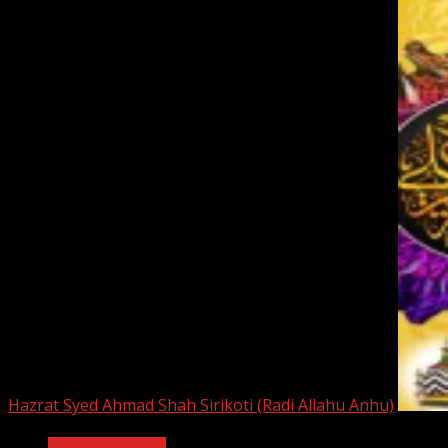
Hazrat Syed Ahmad Shah Sirikoti (Radi Allahu Anhu)
আলে রসূল ﷺ সম্বন্ধে