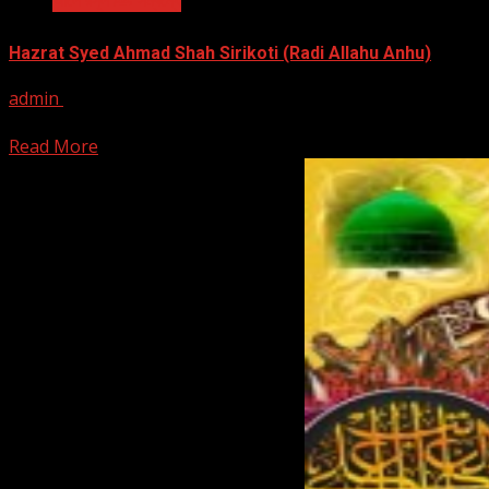
Hazrat Syed Ahmad Shah Sirikoti (Radi Allahu Anhu)
admin
March 1, 2016
[ad_1] Hazrat Syed Ahmad Shah Sirikoti (Radi Allahu Anhu) 
Read More