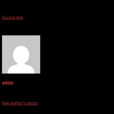
[ad_2]
Source link
About The Author
admin
I am proud to be a Sunni Muslim
See author's posts