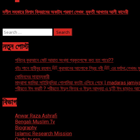
দলীল সহকারে মিলাদ ক্বিয়ামের অকাট‍্য প্রমাণ লেখক: মুফতী আখতার আলী কাদেরী
May 31, 2022
Search
for:
নতুন পোস্ট
পবিত্র কুরআনে মোট আয়াত সংখ্যা প্রকৃতপক্ষে কত হত পারে??
বইঃ শানে হাবীবুর রহমান ﷺ কুরআনের আলোকে
মোমিনদের সাহায্যকারী
মাদ্রাসা জামিয়া সাইয়্যিদিয়া গোলামিয়া কতটা এগিয়ে গেছে | madaras ja
শরীয়তে ঈদ কয়টি ? শরীয়তে ঈদুল ফিতর ও ঈদুল আদ্বহা এ দু’টি ঈদ ছাড়াও আ
বিভাগ
Anwar Raza Ashrafi
Bengali Muslim Tv
Biography
Islamic Research Mission
Qadri tv pro