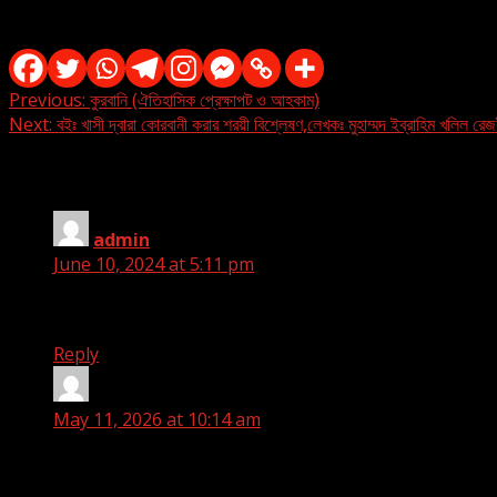
ইসলাম ছড়িয়ে দেন
Continue
Previous:
কুরবানি (ঐতিহাসিক প্রেক্ষাপট ও আহকাম)
Next:
বইঃ খাসী দ্বারা কোরবানী করার শরয়ী বিশ্লেষণ,লেখকঃ মুহাম্মদ ইব্রাহিম খলিল রে
Reading
2 thoughts on “
বইঃ ঘোড়ার আরোহী,কুরবানির মাস'আ
admin
says:
June 10, 2024 at 5:11 pm
❤️
Reply
Md Mainul islam
says:
May 11, 2026 at 10:14 am
আমি একজন সুন্নি মসলা কে হাজরত কে মার্নে ওয়ালা।