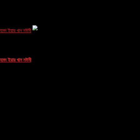
 মর্যাদা,লেখকঃ মুফতি আহমদ ইয়ার খান নঈমী
 মর্যাদা,লেখকঃ মুফতি আহমদ ইয়ার খান নঈমী