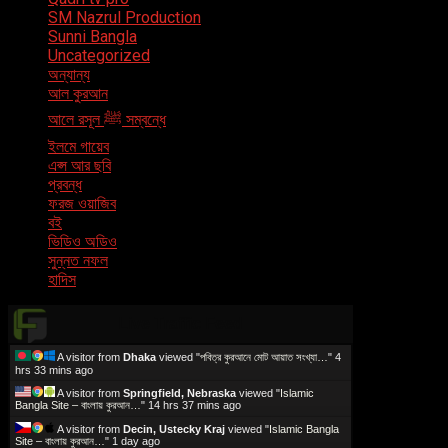
SM Nazrul Production
Sunni Bangla
Uncategorized
অন্যান্য
আল কুরআন
আলে রসূল ﷺ সম্বন্ধে
ইলমে গায়েব
এপ্স আর ছবি
প্রবন্ধ
ফরজ ওয়াজিব
বই
ভিডিও অডিও
সুন্নত নফল
হাদিস
Live Traffic Feed
A visitor from
Dhaka
viewed "
পবিত্র কুরআনে মোট আয়াত সংখ্যা…
"
4
hrs 33 mins ago
A visitor from
Springfield, Nebraska
viewed "
Islamic
Bangla Site – বাংলায় কুরআন…
"
14 hrs 37 mins ago
A visitor from
Decin, Ustecky Kraj
viewed "
Islamic Bangla
Site – বাংলায় কুরআন…
"
1 day ago