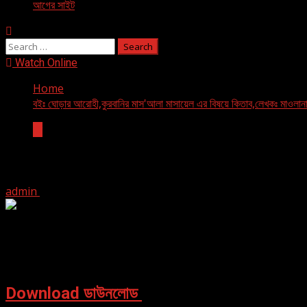
আগের সাইট
Search
for:
Watch Online
Home
বইঃ ঘোড়ার আরোহী,কুরবানির মাস'আলা মাসায়েল এর বিষয়ে কিতাব,লেখকঃ মাওলানা
বই
বইঃ ঘোড়ার আরোহী,কুরবানির মাস'আলা মাসায়েল এর বিষয়ে
admin
August 14, 2017
[ad_1]
ফাইল সাইজ ৮৩৯kb
Download ডাউনলোড