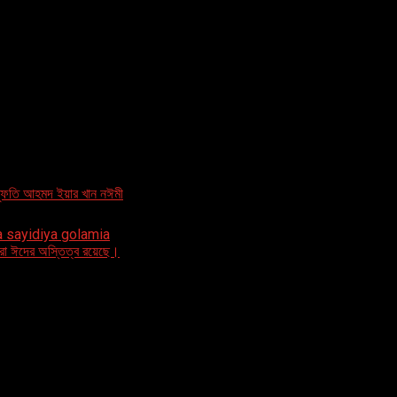
 প্রিয় নবী ﷺ এর মর্যাদা,লেখকঃ মুফতি আহমদ ইয়ার খান নঈমী
miya sayidiya golamia
রো ঈদের অস্তিত্ব রয়েছে।